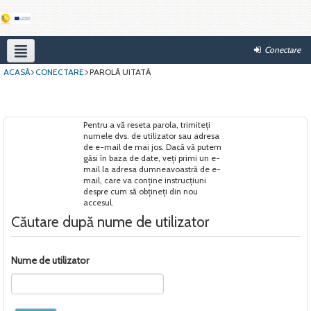
Conectare
ACASĂ
CONECTARE
PAROLĂ UITATĂ
Română ‎(ro_old)‎
Pentru a vă reseta parola, trimiteți
numele dvs. de utilizator sau adresa
de e-mail de mai jos. Dacă vă putem
găsi în baza de date, veți primi un e-
mail la adresa dumneavoastră de e-
mail, care va conține instrucțiuni
despre cum să obțineți din nou
accesul.
Căutare după nume de utilizator
Nume de utilizator